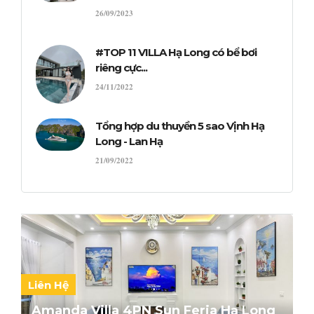
26/09/2023
#TOP 11 VILLA Hạ Long có bể bơi
riêng cực...
24/11/2022
Tổng hợp du thuyền 5 sao Vịnh Hạ
Long - Lan Hạ
21/09/2022
Liên Hệ
Amanda Villa 4PN Sun Feria Hạ Long