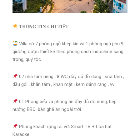
𝐓𝐇Ô𝐍𝐆 𝐓𝐈𝐍 𝐂𝐇𝐈 𝐓𝐈Ế𝐓 :
Villa có 7 phòng ngủ khép kín và 1 phòng ngủ phụ 9
giường được thiết kế theo phong cách Indochine sang
trọng, quý tộc.
07 nhà tắm riêng , 8 WC đầy đủ đồ dùng : sữa tắm ,
dầu gội , khăn tắm , khăn mặt , kem đánh răng , vv
01 Phòng bếp và phòng ăn đầy đủ đồ dùng, bếp
nướng BBQ, bàn ghế ăn ngoài trời.
Phòng khách rộng rãi với Smart TV + Loa hát
Karaoke