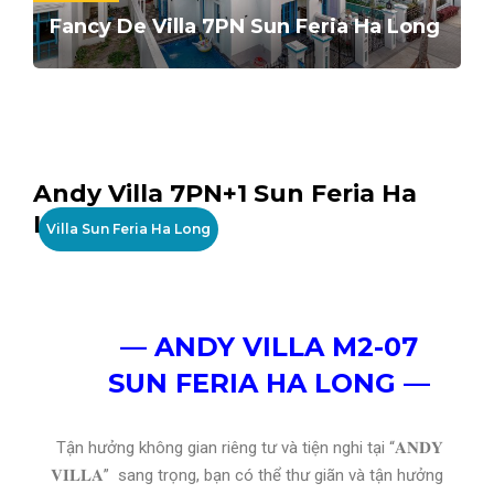
Fancy De Villa 7PN Sun Feria Ha Long
Andy Villa 7PN+1 Sun Feria Ha
Long
Villa Sun Feria Ha Long
— ANDY VILLA M2-07
SUN FERIA HA LONG —
Tận hưởng không gian riêng tư và tiện nghi tại “𝐀𝐍𝐃𝐘
𝐕𝐈𝐋𝐋𝐀” sang trọng, bạn có thể thư giãn và tận hưởng