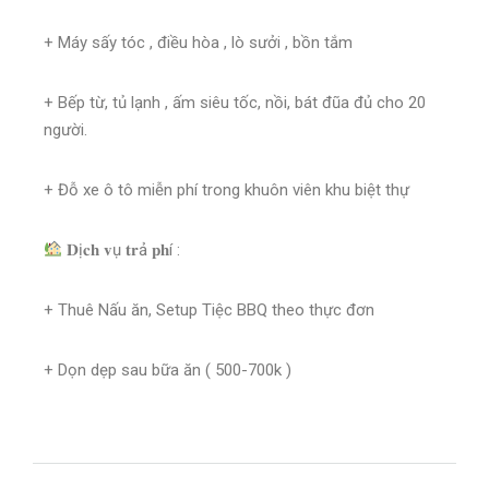
+ Máy sấy tóc , điều hòa , lò sưởi , bồn tắm
+ Bếp từ, tủ lạnh , ấm siêu tốc, nồi, bát đũa đủ cho 20
người.
+ Đỗ xe ô tô miễn phí trong khuôn viên khu biệt thự
𝐃ị𝐜𝐡 𝐯ụ 𝐭𝐫ả 𝐩𝐡í :
+ Thuê Nấu ăn, Setup Tiệc BBQ theo thực đơn
+ Dọn dẹp sau bữa ăn ( 500-700k )