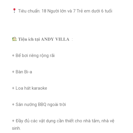
Tiêu chuẩn: 18 Người lớn và 7 Trẻ em dưới 6 tuổi
𝐓𝐢ệ𝐧 í𝐜𝐡 𝐭ạ𝐢 𝐀𝐍𝐃𝐘 𝐕𝐈𝐋𝐋𝐀 :
+ Bể bơi riêng rộng rãi
+ Bàn Bi-a
+ Loa hát karaoke
+ Sân nướng BBQ ngoài trời
+ Đầy đủ các vật dụng cần thiết cho nhà tắm, nhà vệ
sinh.