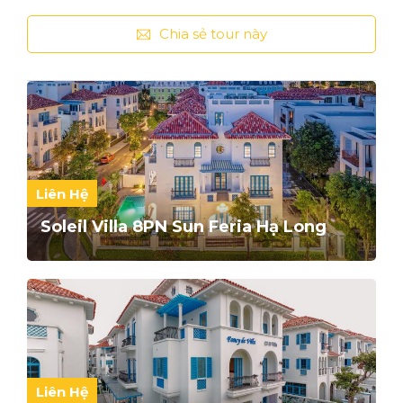
Chia sẻ tour này
Liên Hệ
Soleil Villa 8PN Sun Feria Hạ Long
Liên Hệ