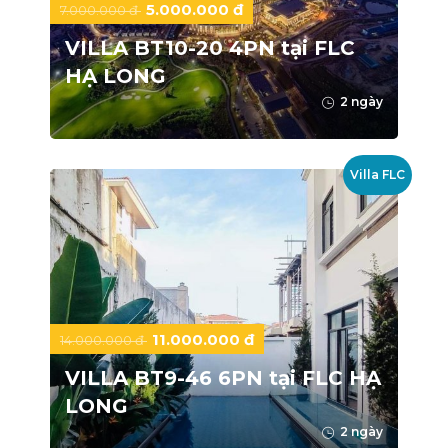
5.000.000 đ
7.000.000 đ
VILLA BT10-20 4PN tại FLC
HẠ LONG
2 ngày
Villa FLC
11.000.000 đ
14.000.000 đ
VILLA BT9-46 6PN tại FLC HẠ
LONG
2 ngày