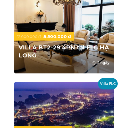
8.500.000 đ
12.000.000 đ
VILLA BT2-29 4PN tại FLC HẠ
LONG
2 ngày
Villa FLC