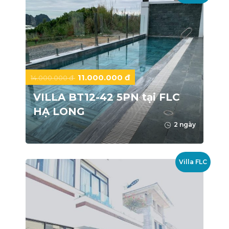
11.000.000 đ
14.000.000 đ
VILLA BT12-42 5PN tại FLC
HẠ LONG
2 ngày
Villa FLC