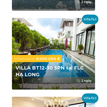
2 ngày
Villa FLC
9.000.000 đ
12.000.000 đ
VILLA BT12-30 5PN tại FLC
HẠ LONG
2 ngày
Villa FLC