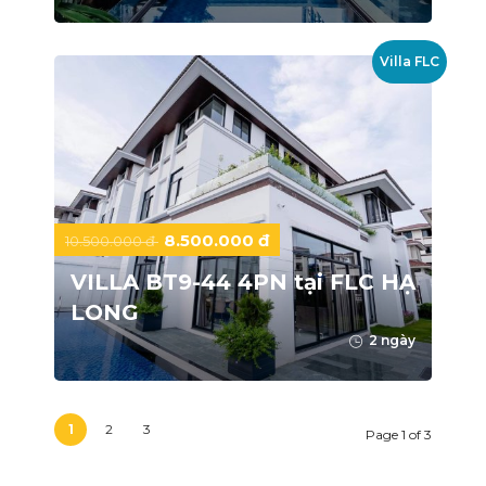
Villa FLC
8.500.000 đ
10.500.000 đ
VILLA BT9-44 4PN tại FLC HẠ
LONG
2 ngày
1
2
3
Page 1 of 3