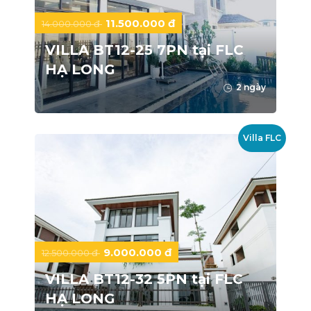
11.500.000 đ
14.000.000 đ
VILLA BT12-25 7PN tại FLC
HẠ LONG
2 ngày
Villa FLC
9.000.000 đ
12.500.000 đ
VILLA BT12-32 5PN tại FLC
HẠ LONG