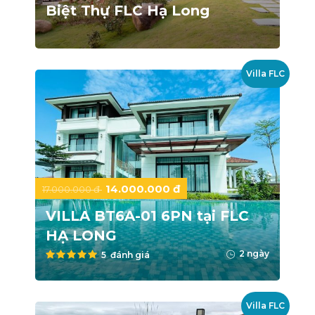
Biệt Thự FLC Hạ Long
Villa FLC
14.000.000 đ
17.000.000 đ
VILLA BT6A-01 6PN tại FLC
HẠ LONG
2 ngày
5 đánh giá
Villa FLC