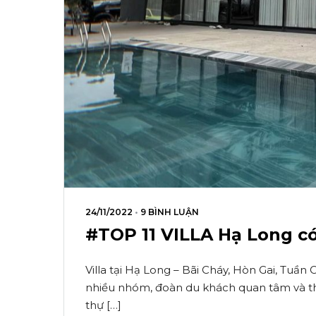
24/11/2022
•
9 BÌNH LUẬN
#TOP 11 VILLA Hạ Long có
Villa tại Hạ Long – Bãi Cháy, Hòn Gai, Tu
nhiều nhóm, đoàn du khách quan tâm và thíc
thự […]