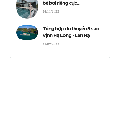
bể bơi riêng cực...
24/11/2022
Tổng hợp du thuyền 5 sao
Vịnh Hạ Long - Lan Hạ
21/09/2022