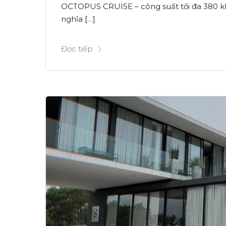
OCTOPUS CRUISE – công suất tối đa 380 khá
nghĩa […]
Đọc tiếp