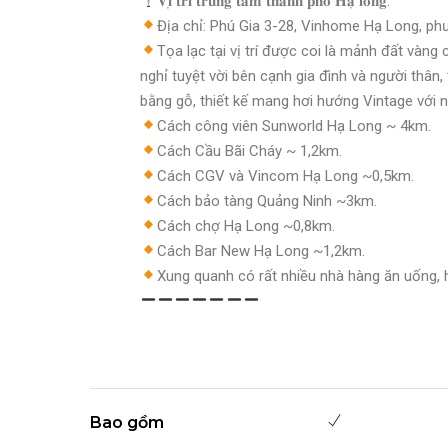
𝐕𝐢̣ 𝐭𝐫𝐢́ 𝐭𝐫𝐮𝐧𝐠 𝐭𝐚̂𝐦 𝐭𝐡𝐚̀𝐧𝐡 𝐩𝐡𝐨̂́ 𝐇𝐚̣ 𝐥𝐨𝐧𝐠:
Địa chỉ: Phú Gia 3-28, Vinhome Hạ Long, ph
Tọa lạc tại vị trí được coi là mảnh đất vàng c
nghỉ tuyệt vời bên cạnh gia đình và người thân, 
bằng gỗ, thiết kế mang hơi hướng Vintage với n
Cách công viên Sunworld Hạ Long ~ 4km.
Cách Cầu Bãi Cháy ~ 1,2km.
Cách CGV và Vincom Hạ Long ~0,5km.
Cách bảo tàng Quảng Ninh ~3km.
Cách chợ Hạ Long ~0,8km.
Cách Bar New Hạ Long ~1,2km.
Xung quanh có rất nhiều nhà hàng ăn uống, hả
Bao gồm