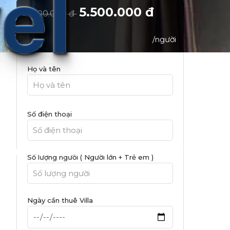
5.500.000 đ
8.000.000 đ
/người
Họ và tên
Số điện thoại
 Hanh
Kinh Nghiệm Du Lịch
Liên Hệ
Số lượng người ( Người lớn + Trẻ em )
Ngày cần thuê Villa