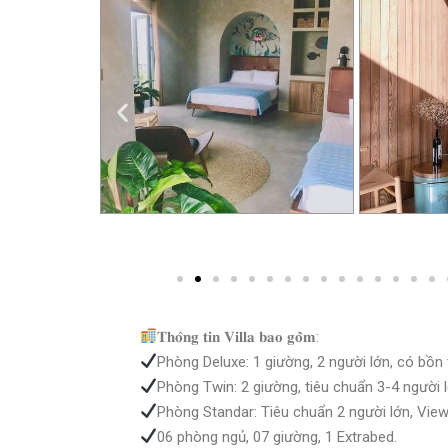
𝐓𝐡𝐨̂𝐧𝐠 𝐭𝐢𝐧 𝐕𝐢𝐥𝐥𝐚 𝐛𝐚𝐨 𝐠𝐨̂̀𝐦:
Phòng Deluxe: 1 giường, 2 người lớn, có bồn 
Phòng Twin: 2 giường, tiêu chuẩn 3-4 người 
Phòng Standar: Tiêu chuẩn 2 người lớn, View
06 phòng ngủ, 07 giường, 1 Extrabed.