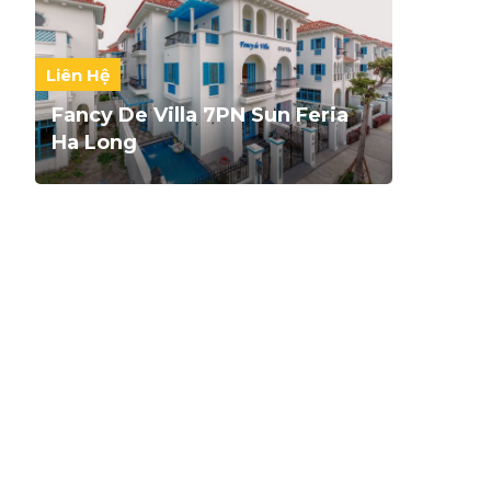
Liên Hệ
Fancy De Villa 7PN Sun Feria
Ha Long