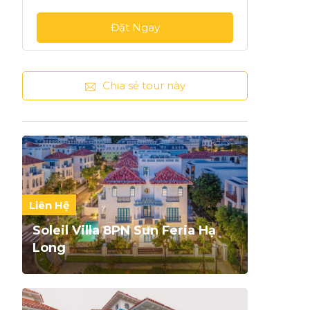
Chia sẻ tour này
Liên Hệ
Soleil Villa 8PN Sun Feria Hạ
Long