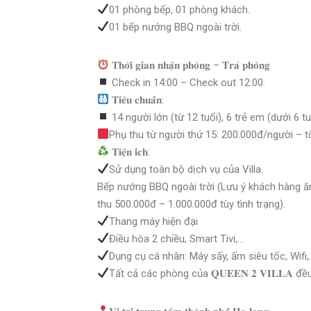
01 phòng bếp, 01 phòng khách.
01 bếp nướng BBQ ngoài trời.
𝐓𝐡𝐨̛̀𝐢 𝐠𝐢𝐚𝐧 𝐧𝐡𝐚̣̂𝐧 𝐩𝐡𝐨̀𝐧𝐠 – 𝐓𝐫𝐚̉ 𝐩𝐡𝐨̀𝐧𝐠
Check in 14:00 – Check out 12:00.
𝐓𝐢𝐞̂𝐮 𝐜𝐡𝐮𝐚̂̉𝐧:
14 người lớn (từ 12 tuổi), 6 trẻ em (dưới 6 tu
Phụ thu từ người thứ 15: 200.000đ/người – t
𝐓𝐢𝐞̣̂𝐧 𝐢́𝐜𝐡:
Sử dụng toàn bộ dịch vụ của Villa.
Bếp nướng BBQ ngoài trời (Lưu ý khách hàng 
thu 500.000đ – 1.000.000đ tùy tình trạng).
Thang máy hiện đại
Điều hòa 2 chiều, Smart Tivi,…
Dụng cụ cá nhân: Máy sấy, ấm siêu tốc, Wifi,
Tất cả các phòng của 𝐐𝐔𝐄𝐄𝐍 𝟐 𝐕𝐈𝐋𝐋𝐀 đ