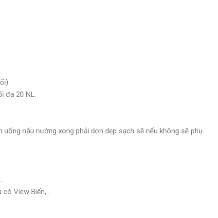
ổi).
ối đa 20 NL.
ăn uống nấu nướng xong phải dọn dẹp sạch sẽ nếu không sẽ phụ
…
ều có View Biển,…