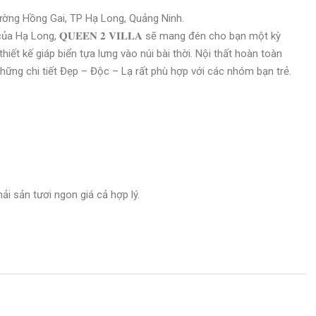
ường Hồng Gai, TP Hạ Long, Quảng Ninh.
ủa Hạ Long, 𝐐𝐔𝐄𝐄𝐍 𝟐 𝐕𝐈𝐋𝐋𝐀 sẽ mang đén cho bạn một kỳ
thiết kế giáp biển tựa lưng vào núi bài thời. Nội thất hoàn toàn
hững chi tiết Đẹp – Độc – Lạ rất phù hợp với các nhóm bạn trẻ.
i sản tươi ngon giá cả hợp lý.