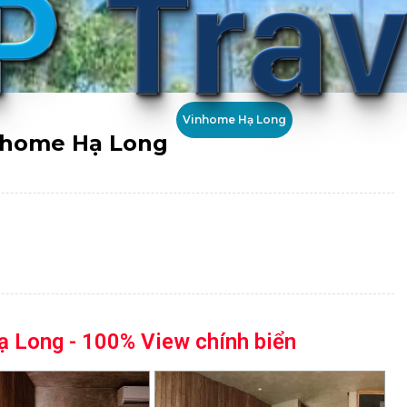
Vinhome Hạ Long
inhome Hạ Long
Hạ Long
Du thuyền Hạ Long
Yoko Onsen Quang
 Long - 100% View chính biển