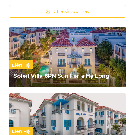
Chia sẻ tour này
Liên Hệ
Soleil Villa 8PN Sun Feria Hạ Long
Liên Hệ