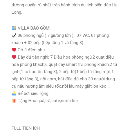
đường quyến rũ nhất trên hành trình du lịch biển đảo Hạ
Long.
VILLA BAO GỒM:
06 phòng ngủ ( 7 giường lớn ) , 07 WC, 01 phòng
khách + 02 bếp (bếp tầng 1 và tầng 3)
Có 3 đệm phụ
Đầy đủ tiện nghi: 7 Điều hoà phòng ngủ,2 quạt điều
hòa phòng khách,6 quạt cây,smart tivi phòng khách,2 tủ
lạnh(1 tủ bảo ôn tầng 3), 2 bếp từ(1 bếp từ tầng một,1
bếp từ tầng 3), nồi cơm, bát đũa đủ cho 30 người,dụng
cụ nấu nướng,ấm siêu tốc,nồi lẩu,máy giặt,loa kéo …
Bể bơi siêu rộng
Tặng Hoa quả,trà,cafe,nước lọc
FULL TIỆN ÍCH: