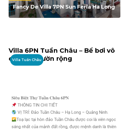
Fancy De Villa 7PN Sun Feria Ha Long
Villa 6PN Tuần Châu – Bể bơi vô
cực, sân vườn rộng
Villa Tuần Châu
𝐒𝐢ê𝐮 𝐁𝐢ệ𝐭 𝐓𝐡ự 𝐓𝐮ầ𝐧 𝐂𝐡â𝐮 𝟔𝐏𝐍
THÔNG TIN CHI TIẾT
VỊ TRÍ: Đảo Tuần Châu – Hạ Long – Quảng Ninh.
Toạ lạc tại hòn đảo Tuần Châu được coi là viên ngọc
sáng nhất của mảnh đất rồng, được mệnh danh là thiên