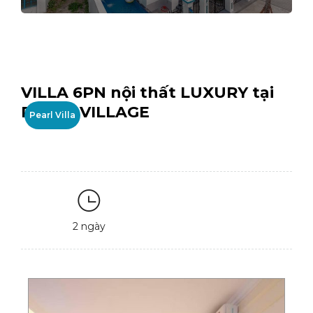
VILLA 6PN nội thất LUXURY tại
PEARL VILLAGE
Pearl Villa
2 ngày