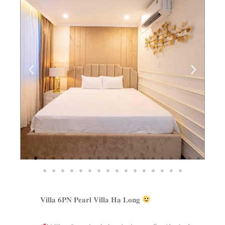
𝐕𝐢𝐥𝐥𝐚 𝟔𝐏𝐍 𝐏𝐞𝐚𝐫𝐥 𝐕𝐢𝐥𝐥𝐚 𝐇𝐚̣ 𝐋𝐨𝐧𝐠